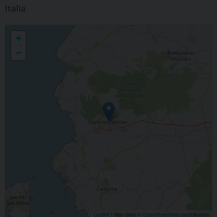
Italia
Giovedì Santo - Coena Domini
+
−
Leaflet
| Map data ©
OpenStreetMap
contributors