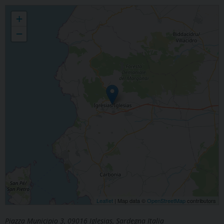
Venerdì Santo
+
−
Leaflet
| Map data ©
OpenStreetMap
contributors
Piazza Municipio 3, 09016 Iglesias, Sardegna Italia