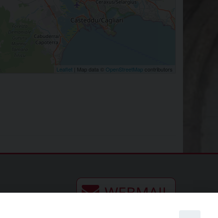
Leaflet
| Map data ©
OpenStreetMap
contributors