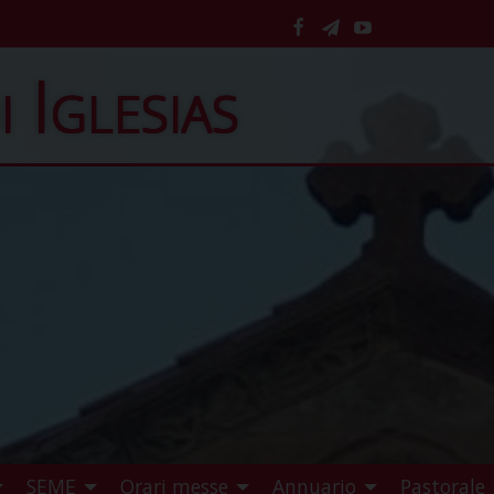
facebook
telegram
YouTube
i Iglesias
SEME
Orari messe
Annuario
Pastorale