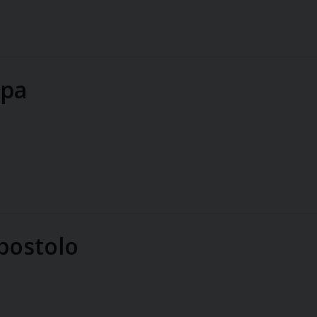
apa
postolo