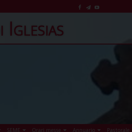
facebook
telegram
YouTube
i Iglesias
SEME
Orari messe
Annuario
Pastorale