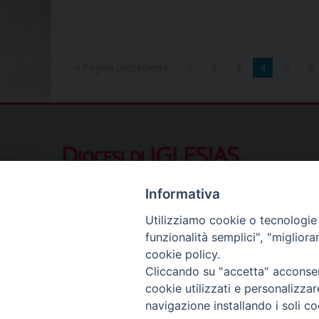
« Pagina precedente
1
2
3
4
5
6
Diocesi di IGLESIAS
Piazza Municipio 10, 09016 Iglesias (SU
Informativa
Contatti al pubblico
Utilizziamo cookie o tecnologie s
Telefono (ore ufficio):
078122411
funzionalità semplici", "miglior
Segreteria del Vescovo:
segreteriavescovo.iglesi
cookie policy.
Uffici di Curia:
curia_iglesias@libero.it
Cliccando su "accetta" acconsent
Cancelleria (richiesta documenti):
canc.curia.iglesia
cookie utilizzati e personalizza
Comunicazione & media (ufficio stampa):
ucs.igles
navigazione installando i soli co