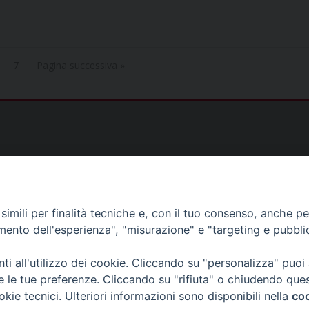
7
Pagina successiva »
)
imili per finalità tecniche e, con il tuo consenso, anche per 
amento dell'esperienza", "misurazione" e "targeting e pubbli
as@gmail.com
i all'utilizzo dei cookie. Cliccando su "personalizza" puoi
s@tiscali.it
re le tue preferenze. Cliccando su "rifiuta" o chiudendo que
ias@gmail.com
okie tecnici. Ulteriori informazioni sono disponibili nella
coo