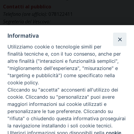
Contatti al pubblico
v
Telefono (ore ufficio):
078122411
i
Segreteria del Vescovo:
g
segreteriavescovo.iglesias@gmail.com
a
Informativa
Uffici di Curia:
curia_iglesias@libero.it
t
Cancelleria (richiesta documenti):
Utilizziamo cookie o tecnologie simili per
i
canc.curia.iglesias@tiscali.it
finalità tecniche e, con il tuo consenso, anche per
o
Comunicazione & media (ufficio stampa):
altre finalità ("interazioni e funzionalità semplici",
n
ucs.iglesias@gmail.com
"miglioramento dell'esperienza", "misurazione" e
"targeting e pubblicità") come specificato nella
cookie policy.
Cliccando su "accetta" acconsenti all'utilizzo dei
cookie. Cliccando su "personalizza" puoi avere
maggiori informazioni sui cookie utilizzati e
personalizzare le tue preferenze. Cliccando su
"rifiuta" o chiudendo questa informativa proseguirai
la navigazione installando i soli cookie tecnici.
©2025 Diocesi di IGLESIAS
Ulteriori informazioni sono disponibili nella
cookie