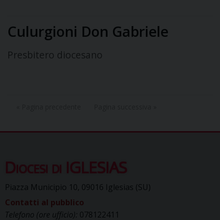
Culurgioni Don Gabriele
Presbitero diocesano
« Pagina precedente
Pagina successiva »
Diocesi di IGLESIAS
Piazza Municipio 10, 09016 Iglesias (SU)
Contatti al pubblico
Telefono (ore ufficio):
078122411