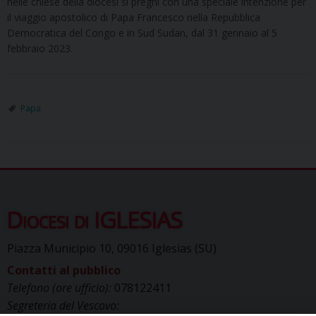
nelle chiese della diocesi si preghi con una speciale intenzione per
il viaggio apostolico di Papa Francesco nella Repubblica
Democratica del Congo e in Sud Sudan, dal 31 gennaio al 5
febbraio 2023.
Papa
Diocesi di IGLESIAS
Piazza Municipio 10, 09016 Iglesias (SU)
Contatti al pubblico
Telefono (ore ufficio):
078122411
Segreteria del Vescovo: