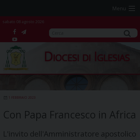
Skip
Menu
to
content
sabato 08 agosto 2026
facebook
telegram
YouTube
Diocesi di Iglesias
1 FEBBRAIO 2023
Con Papa Francesco in Africa
L'invito dell'Amministratore apostolico