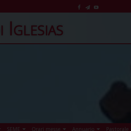
facebook
telegram
YouTube
i Iglesias
SEME
Orari messe
Annuario
Pastorale