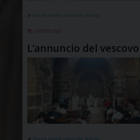
Diocesi
,
nomine
,
parrocchie
,
Vescovo
1 AGOSTO 2020
L’annuncio del vescovo
Diocesi
,
nomine
,
parrocchie
,
Vescovo