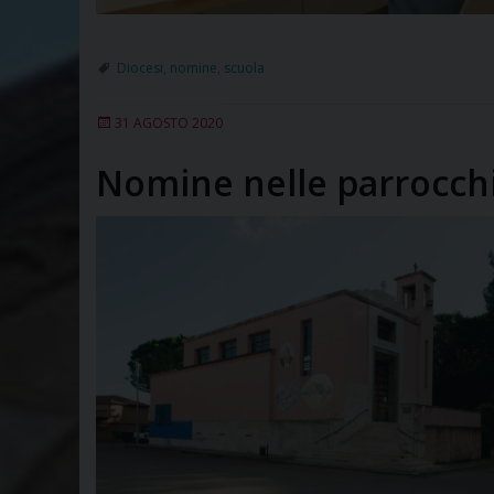
Diocesi
,
nomine
,
scuola
31 AGOSTO 2020
Nomine nelle parrocch