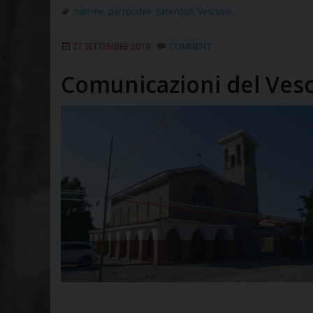
nomine
,
parrocchie
,
sacerdoti
,
Vescovo
27 SETTEMBRE 2019
COMMENT
Comunicazioni del Ves