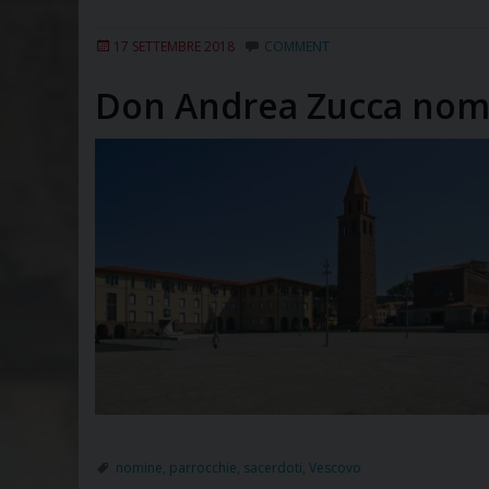
17 SETTEMBRE 2018
COMMENT
Don Andrea Zucca nomi
nomine
,
parrocchie
,
sacerdoti
,
Vescovo