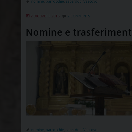
nomine
,
parrocchie
,
sacerdoti
,
Vescovo
2 DICEMBRE 2018
2 COMMENTS
Nomine e trasferiment
nomine
,
parrocchie
,
sacerdoti
,
Vescovo