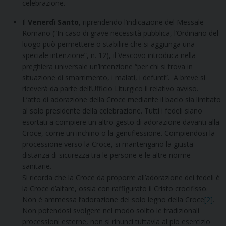
celebrazione.
Il
Venerdì Santo
, riprendendo l’indicazione del Messale
Romano (“In caso di grave necessità pubblica, l’Ordinario del
luogo può permettere o stabilire che si aggiunga una
speciale intenzione”, n. 12), il Vescovo introduca nella
preghiera universale un’intenzione “per chi si trova in
situazione di smarrimento, i malati, i defunti”. A breve si
riceverà da parte dell’Ufficio Liturgico il relativo avviso.
L’atto di adorazione della Croce mediante il bacio sia limitato
al solo presidente della celebrazione. Tutti i fedeli siano
esortati a compiere un altro gesto di adorazione davanti alla
Croce, come un inchino o la genuflessione. Compiendosi la
processione verso la Croce, si mantengano la giusta
distanza di sicurezza tra le persone e le altre norme
sanitarie.
Si ricorda che la Croce da proporre all’adorazione dei fedeli è
la Croce d’altare, ossia con raffigurato il Cristo crocifisso.
Non è ammessa l’adorazione del solo legno della Croce
[2]
.
Non potendosi svolgere nel modo solito le tradizionali
processioni esterne, non si rinunci tuttavia al pio esercizio