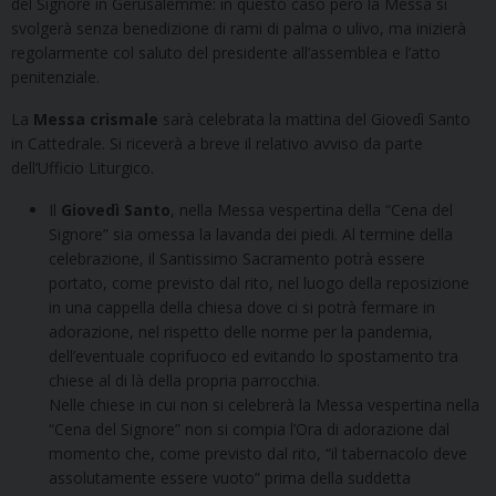
del Signore in Gerusalemme: in questo caso però la Messa si
svolgerà senza benedizione di rami di palma o ulivo, ma inizierà
regolarmente col saluto del presidente all’assemblea e l’atto
penitenziale.
La
Messa crismale
sarà celebrata la mattina del Giovedì Santo
in Cattedrale. Si riceverà a breve il relativo avviso da parte
dell’Ufficio Liturgico.
Il
Giovedì Santo
, nella Messa vespertina della “Cena del
Signore” sia omessa la lavanda dei piedi. Al termine della
celebrazione, il Santissimo Sacramento potrà essere
portato, come previsto dal rito, nel luogo della reposizione
in una cappella della chiesa dove ci si potrà fermare in
adorazione, nel rispetto delle norme per la pandemia,
dell’eventuale coprifuoco ed evitando lo spostamento tra
chiese al di là della propria parrocchia.
Nelle chiese in cui non si celebrerà la Messa vespertina nella
“Cena del Signore” non si compia l’Ora di adorazione dal
momento che, come previsto dal rito, “il tabernacolo deve
assolutamente essere vuoto” prima della suddetta