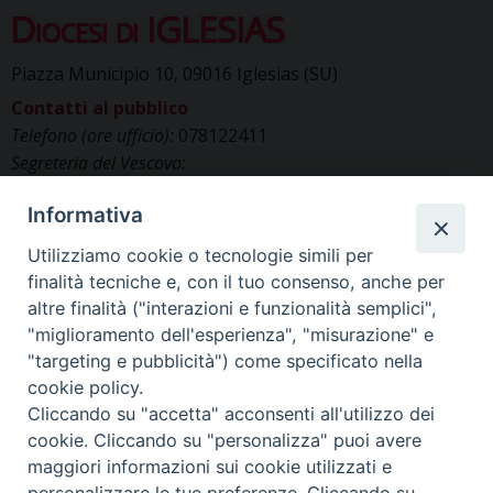
Diocesi di IGLESIAS
Piazza Municipio 10, 09016 Iglesias (SU)
Contatti al pubblico
Telefono (ore ufficio):
078122411
Segreteria del Vescovo:
segreteriavescovo.iglesias@gmail.com
Informativa
Uffici di Curia:
curia_iglesias@libero.it
Cancelleria (richiesta documenti):
Utilizziamo cookie o tecnologie simili per
canc.curia.iglesias@tiscali.it
finalità tecniche e, con il tuo consenso, anche per
Comunicazione & media (ufficio stampa):
altre finalità ("interazioni e funzionalità semplici",
ucs.iglesias@gmail.com
"miglioramento dell'esperienza", "misurazione" e
"targeting e pubblicità") come specificato nella
cookie policy.
Cliccando su "accetta" acconsenti all'utilizzo dei
cookie. Cliccando su "personalizza" puoi avere
maggiori informazioni sui cookie utilizzati e