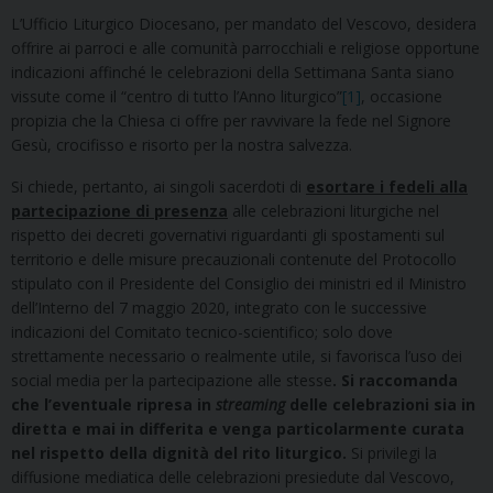
L’Ufficio Liturgico Diocesano, per mandato del Vescovo, desidera
offrire ai parroci e alle comunità parrocchiali e religiose opportune
indicazioni affinché le celebrazioni della Settimana Santa siano
vissute come il “centro di tutto l’Anno liturgico”
[1]
, occasione
propizia che la Chiesa ci offre per ravvivare la fede nel Signore
Gesù, crocifisso e risorto per la nostra salvezza.
Si chiede, pertanto, ai singoli sacerdoti di
esortare i fedeli alla
partecipazione di presenza
alle celebrazioni liturgiche nel
rispetto dei decreti governativi riguardanti gli spostamenti sul
territorio e delle misure precauzionali contenute del Protocollo
stipulato con il Presidente del Consiglio dei ministri ed il Ministro
dell’Interno del 7 maggio 2020, integrato con le successive
indicazioni del Comitato tecnico-scientifico; solo dove
strettamente necessario o realmente utile, si favorisca l’uso dei
social media per la partecipazione alle stesse
. Si raccomanda
che l’eventuale ripresa in
streaming
delle celebrazioni sia in
diretta e mai in differita e venga particolarmente curata
nel rispetto della dignità del rito liturgico.
Si privilegi la
diffusione mediatica delle celebrazioni presiedute dal Vescovo,