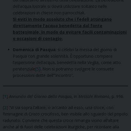
dell’acqua lustrale si dovrà utilizzare soltanto nelle
celebrazioni in chiese non parrocchiali.
Si eviti in modo assoluto che i fedeli attingano
direttamente l’acqua benedetta dal fonte
battesimale, in modo da evitare facili contaminazioni
o occasioni di contagio.
Domenica di Pasqua
: si celebri la messa del giorno di
Pasqua con grande solennità. È opportuno compiere
l’aspersione dell’acqua, benedetta nella Veglia, come atto
penitenziale
[5]
. Non si potranno svolgere le consuete
processioni dette dell’”Incontro”.
[1]
Annuncio del Giorno della Pasqua
, in
Messale Romano
, p. 996.
[2]
“Vi sia sopra l’altare, o accanto ad esso, una croce, con
l’immagine di Cristo crocifisso, ben visibile allo sguardo del popolo
radunato. Conviene che questa croce rimanga vicino all’altare
anche al di fuori delle celebrazioni liturgiche, per ricordare alla