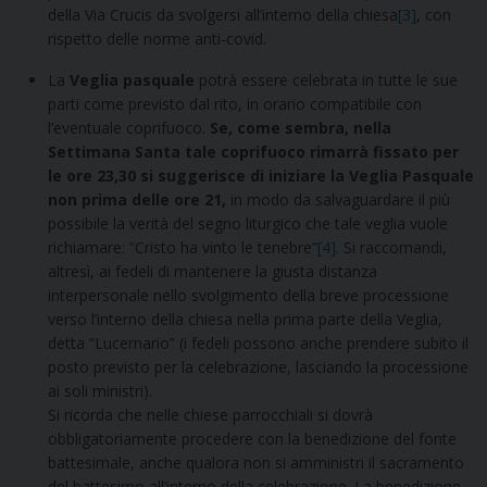
della Via Crucis da svolgersi all’interno della chiesa
[3]
, con
rispetto delle norme anti-covid.
La
Veglia pasquale
potrà essere celebrata in tutte le sue
parti come previsto dal rito, in orario compatibile con
l’eventuale coprifuoco.
Se, come sembra, nella
Settimana Santa tale coprifuoco rimarrà fissato per
le ore 23,30 si suggerisce di iniziare la Veglia Pasquale
non prima delle ore 21,
in modo da salvaguardare il più
possibile la verità del segno liturgico che tale veglia vuole
richiamare: “Cristo ha vinto le tenebre”
[4]
. Si raccomandi,
altresì, ai fedeli di mantenere la giusta distanza
interpersonale nello svolgimento della breve processione
verso l’interno della chiesa nella prima parte della Veglia,
detta “Lucernario” (i fedeli possono anche prendere subito il
posto previsto per la celebrazione, lasciando la processione
ai soli ministri).
Si ricorda che nelle chiese parrocchiali si dovrà
obbligatoriamente procedere con la benedizione del fonte
battesimale, anche qualora non si amministri il sacramento
del battesimo all’interno della celebrazione. La benedizione