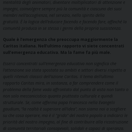
mentalità degli animatori, diventare moltiplicatori di attenzione e
impegni, coinvolgere sempre più la comunità e ciascuno dei suoi
membri nell’accoglienza, nel servizio, nello spirito della
gratuità. È la logica dell’educare facendo e facendo fare, affinché la
comunità produca in se stessa i germi della propria sussistenza.
Quale è l’emergenza che preoccupa maggiormente la
Caritas italiana. Nell’ultimo rapporto vi siete concentrati
sull’emergenza educativa. Ma la fame fa più male.
Esserci concentrati sull’emergenza educativa non significa che
l’attenzione sia stata spostata su ambiti e settori diversi rispetto a
quelli ritenuti classici dell’azione Caritas. Il tema dell’ultimo
rapporto Caritas mira, in sostanza, a far comprendere come il
problema della fame vada affrontato dal punto di vista non tanto o
non solo meccanicistico quanto piuttosto culturale e quindi
strutturale. Se, come afferma papa Francesco nella Evangelii
gaudium, “la realtà è superiore all’idea”, non siamo noi a scegliere
su che cosa operare, ma è il “grido” del nostro popolo a indicarci le
priorità del nostro impegno, al fine di contribuire alla ricostruzione
di comunità territoriali consapevoli, solidali e capaci di speranza.