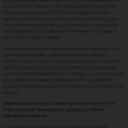
2013 al 2017 ha realizzato 1408 microprogetti in 82 paesi del
mondo per una spesa di 6.232.930 euro. Neppure alla sua
capillare organizzazione in Italia: presente in 220 diocesi, quasi
2000 strutture territoriali alle quali l’anno scorso si sono rivolte
197.332 persone, 42,2% italiani e 57,8% stranieri. La Caritas è
prima di tutto un fatto culturale.
Paolo VI istituì la Caritas –
dice don Francesco Soddu, direttore
della Caritas nazionale –
affidandole un compito specifico
all’interno di una rinnovata concezione della Chiesa scaturita dal
Concilio Vaticano II, in cui tutti i suoi membri sono responsabili
attivi della testimonianza della carità. Dunque una carità che, come
all’art. 1 del nostro statuto, avesse come criterio trainante la
“prevalente funzione pedagogica”. È naturalmente un processo mai
concluso.
Sembra di vedere che al centro del vostro lavoro c’è di
tutto: il povero, l’emarginato, i gruppi, i problemi
individuali e collettivi
È però sempre più evidente un tratto comune: la centralità