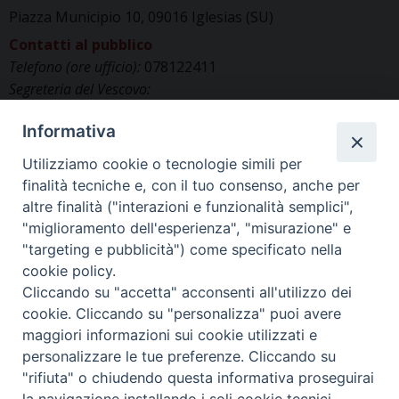
Piazza Municipio 10, 09016 Iglesias (SU)
Contatti al pubblico
Telefono (ore ufficio):
078122411
Segreteria del Vescovo:
segreteriavescovo.iglesias@gmail.com
Informativa
Uffici di Curia:
curia_iglesias@libero.it
Cancelleria (richiesta documenti):
Utilizziamo cookie o tecnologie simili per
canc.curia.iglesias@tiscali.it
finalità tecniche e, con il tuo consenso, anche per
Comunicazione & media (ufficio stampa):
altre finalità ("interazioni e funzionalità semplici",
ucs.iglesias@gmail.com
"miglioramento dell'esperienza", "misurazione" e
"targeting e pubblicità") come specificato nella
cookie policy.
Cliccando su "accetta" acconsenti all'utilizzo dei
cookie. Cliccando su "personalizza" puoi avere
maggiori informazioni sui cookie utilizzati e
personalizzare le tue preferenze. Cliccando su
"rifiuta" o chiudendo questa informativa proseguirai