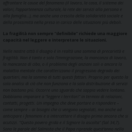
affrontare le cause del fenomeno (il lavoro, la casa, il sistema dei
valori, l’appartenenza culturale, la rete dei servizi alla persona e
alla famiglia…), ma anche una crescita della solidarietà sociale e
della prossimità nella presa in carico delle situazioni più deboli.
La fragilità non sempre “definibile” richiede una maggiore
capacità nel leggere e interpretare le situazioni.
Nelle nostre città il disagio è in realtà una somma di precarietà e
fragilità. Non è tanto e solo l’immigrazione, la mancanza di lavoro,
la mancanza di cibo, o il problema degli anziani soli o ancora la
malattia mentale che caratterizzano il progressivo degrado dei
quartieri, ma la somma di tutti questi fattori. Proprio per questo la
sola analisi di ciò che non funziona e la sola distribuzione di servizi
non bastano più. Occorre uno sguardo che sappia vedere lontano.
Dobbiamo imparare a “leggere i territori” in termini di relazioni,
contatti, progetti. Un impegno che deve portare a rispondere –
come sempre – ai bisogni che ci vengono segnalati, ma anche ad
anticipare i fenomeni e a intercettare il disagio prima ancora che si
acutizzi. “Questo povero grida e il Signore lo ascolta” (Sal 34,7).
Sono le parole del Salmista che il Papa riprende quest’anno nella