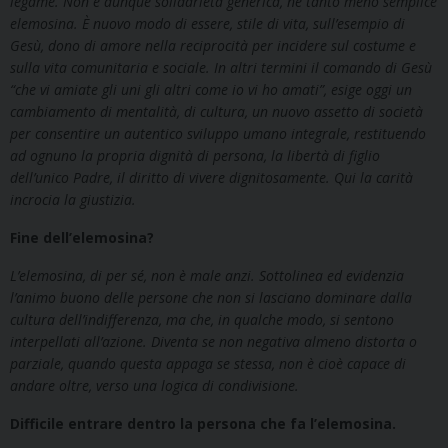
legame. Non è dunque solidarietà generica, né tanto meno semplice
elemosina. È nuovo modo di essere, stile di vita, sull’esempio di
Gesù, dono di amore nella reciprocità per incidere sul costume e
sulla vita comunitaria e sociale. In altri termini il comando di Gesù
“che vi amiate gli uni gli altri come io vi ho amati”, esige oggi un
cambiamento di mentalità, di cultura, un nuovo assetto di società
per consentire un autentico sviluppo umano integrale, restituendo
ad ognuno la propria dignità di persona, la libertà di figlio
dell’unico Padre, il diritto di vivere dignitosamente. Qui la carità
incrocia la giustizia.
Fine dell’elemosina?
L’elemosina, di per sé, non è male anzi. Sottolinea ed evidenzia
l’animo buono delle persone che non si lasciano dominare dalla
cultura dell’indifferenza, ma che, in qualche modo, si sentono
interpellati all’azione. Diventa se non negativa almeno distorta o
parziale, quando questa appaga se stessa, non è cioè capace di
andare oltre, verso una logica di condivisione.
Difficile entrare dentro la persona che fa l’elemosina.