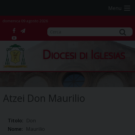
Skip
Menu
to
content
domenica 09 agosto 2026
facebook
telegram
YouTube
Diocesi di Iglesias
Atzei Don Maurilio
Titolo:
Don
Nome:
Maurilio