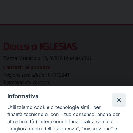
Diocesi di IGLESIAS
Piazza Municipio 10, 09016 Iglesias (SU)
Contatti al pubblico
Telefono (ore ufficio):
078122411
Segreteria del Vescovo:
segreteriavescovo.iglesias@gmail.com
Informativa
Uffici di Curia:
curia_iglesias@libero.it
Cancelleria (richiesta documenti):
Utilizziamo cookie o tecnologie simili per
canc.curia.iglesias@tiscali.it
finalità tecniche e, con il tuo consenso, anche per
Comunicazione & media (ufficio stampa):
altre finalità ("interazioni e funzionalità semplici",
ucs.iglesias@gmail.com
"miglioramento dell'esperienza", "misurazione" e