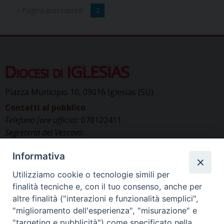
« Pagina precedente
2
Diocesi di IGLESIAS
Piazza Municipio 10, 09016 Iglesias (SU)
Contatti al pubblico
Telefono (ore ufficio):
078122411
Segreteria del Vescovo:
segreteriavescovo.iglesias@gmail.com
Informativa
Uffici di Curia:
curia_iglesias@libero.it
Cancelleria (richiesta documenti):
Utilizziamo cookie o tecnologie simili per
canc.curia.iglesias@tiscali.it
finalità tecniche e, con il tuo consenso, anche per
Comunicazione & media (ufficio stampa):
altre finalità ("interazioni e funzionalità semplici",
ucs.iglesias@gmail.com
"miglioramento dell'esperienza", "misurazione" e
"targeting e pubblicità") come specificato nella