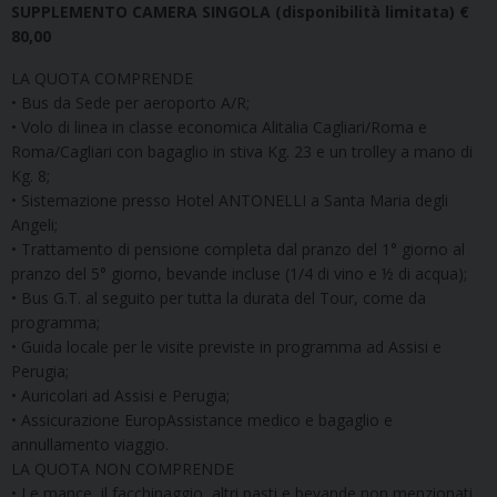
SUPPLEMENTO CAMERA SINGOLA (disponibilità limitata) €
80,00
LA QUOTA COMPRENDE
• Bus da Sede per aeroporto A/R;
• Volo di linea in classe economica Alitalia Cagliari/Roma e
Roma/Cagliari con bagaglio in stiva Kg. 23 e un trolley a mano di
Kg. 8;
• Sistemazione presso Hotel ANTONELLI a Santa Maria degli
Angeli;
• Trattamento di pensione completa dal pranzo del 1° giorno al
pranzo del 5° giorno, bevande incluse (1/4 di vino e ½ di acqua);
• Bus G.T. al seguito per tutta la durata del Tour, come da
programma;
• Guida locale per le visite previste in programma ad Assisi e
Perugia;
• Auricolari ad Assisi e Perugia;
• Assicurazione EuropAssistance medico e bagaglio e
annullamento viaggio.
LA QUOTA NON COMPRENDE
• Le mance, il facchinaggio, altri pasti e bevande non menzionati,