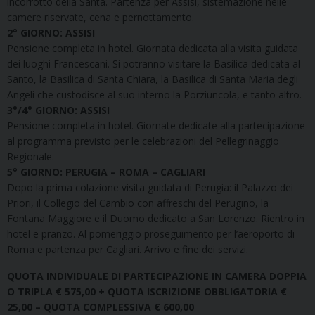
incorrotto della Santa. Partenza per Assisi, sistemazione nelle
camere riservate, cena e pernottamento.
2° GIORNO: ASSISI
Pensione completa in hotel. Giornata dedicata alla visita guidata
dei luoghi Francescani. Si potranno visitare la Basilica dedicata al
Santo, la Basilica di Santa Chiara, la Basilica di Santa Maria degli
Angeli che custodisce al suo interno la Porziuncola, e tanto altro.
3°/4° GIORNO: ASSISI
Pensione completa in hotel. Giornate dedicate alla partecipazione
al programma previsto per le celebrazioni del Pellegrinaggio
Regionale.
5° GIORNO: PERUGIA – ROMA – CAGLIARI
Dopo la prima colazione visita guidata di Perugia: il Palazzo dei
Priori, il Collegio del Cambio con affreschi del Perugino, la
Fontana Maggiore e il Duomo dedicato a San Lorenzo. Rientro in
hotel e pranzo. Al pomeriggio proseguimento per l’aeroporto di
Roma e partenza per Cagliari. Arrivo e fine dei servizi.
QUOTA INDIVIDUALE DI PARTECIPAZIONE IN CAMERA DOPPIA
O TRIPLA € 575,00 + QUOTA ISCRIZIONE OBBLIGATORIA €
25,00 – QUOTA COMPLESSIVA € 600,00