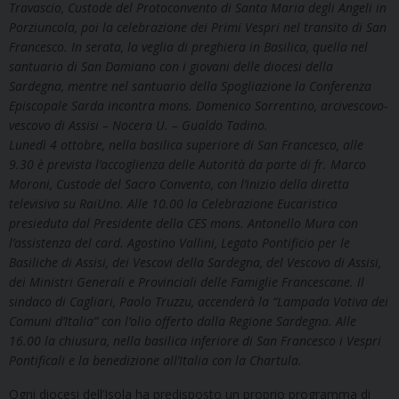
Travascio, Custode del Protoconvento di Santa Maria degli Angeli in
Porziuncola, poi la celebrazione dei Primi Vespri nel transito di San
Francesco. In serata, la veglia di preghiera in Basilica, quella nel
santuario di San Damiano con i giovani delle diocesi della
Sardegna, mentre nel santuario della Spogliazione la Conferenza
Episcopale Sarda incontra mons. Domenico Sorrentino, arcivescovo-
vescovo di Assisi – Nocera U. – Gualdo Tadino.
Lunedì 4 ottobre, nella basilica superiore di San Francesco, alle
9.30 è prevista l’accoglienza delle Autorità da parte di fr. Marco
Moroni, Custode del Sacro Convento, con l’inizio della diretta
televisiva su RaiUno. Alle 10.00 la Celebrazione Eucaristica
presieduta dal Presidente della CES mons. Antonello Mura con
l’assistenza del card. Agostino Vallini, Legato Pontificio per le
Basiliche di Assisi, dei Vescovi della Sardegna, del Vescovo di Assisi,
dei Ministri Generali e Provinciali delle Famiglie Francescane. Il
sindaco di Cagliari, Paolo Truzzu, accenderà la “Lampada Votiva dei
Comuni d’Italia” con l’olio offerto dalla Regione Sardegna. Alle
16.00 la chiusura, nella basilica inferiore di San Francesco i Vespri
Pontificali e la benedizione all’Italia con la Chartula.
Ogni diocesi dell’Isola ha predisposto un proprio programma di