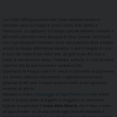
Con il Rito dell’imposizione delle Ceneri abbiamo iniziato il
cammino verso la Pasqua e verso il Dono dello Spirito a
Pentecoste. Lo sappiamo: è il tempo centrale dell’anno cristiano e
del nostro percorso come discepoli di Gesù. Quando Gesù iniziò
con i suoi discepoli il cammino verso Gerusalemme dove avrebbe
vissuto la Pasqua della Nuova Alleanza, ci dice il Vangelo di Luca
in 9,51 che “indurì il suo volto” (lett. dal greco) per dirci che si
trattò di una decisione ardua, meditata, sofferta, e i suoi discepoli
capirono che da quel momento cambiava tutto.
Quest’anno la Pasqua cade il 31 marzo e così anche la Quaresima
ci è arrivata addosso velocemente, cogliendoci forse meno
preparati di altri anni. Dunque un primo invito a non sprecarne
neanche un giorno.
Abbiamo in mano il
Messaggio di Papa Francesco
: il mio primo
invito è proprio quello di leggerlo e rileggerlo con attenzione.
Segnalo in particolare il
tema della libertà
, che il Papa ci invita
ad approfondire: se c’è una parola oggi sacra ed inviolabile è