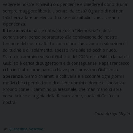
vedere le nostre schiavitù o dipendenze e chiedere il dono di una
sempre maggiore libertà. Liberarci da cosa? Ognuno di noi non
faticherà a fare un elenco di cose e di abitudini che ci creano
dipendenza.
Il terzo invito
nasce dal valore della ”elemosina” e della
condivisione: penso soprattutto alla condivisione del nostro
tempo e del nostro affetto con coloro che vivono in situazioni di
solitudine e di isolamento, spesso invisibile ad occhio nudo.
Siamo in cammino verso il Giubileo del 2025: nella Bibbia la parola
Giubileo è carica di suggestioni e di conseguenze. Papa Francesco
ci ha indicato come parola chiave per il prossimo Giubileo la
Speranza
. Siamo chiamati a coltivarla e a scoprire ogni giorni i
motivi che ci permettono di essere uomini e donne di speranza.
Proprio come il cammino quaresimale, che man mano ci apre
verso la luce e la gioia della Resurrezione, quella di Gesù e la
nostra.
Card. Arrigo Miglio
Quaresima
,
Vescovo