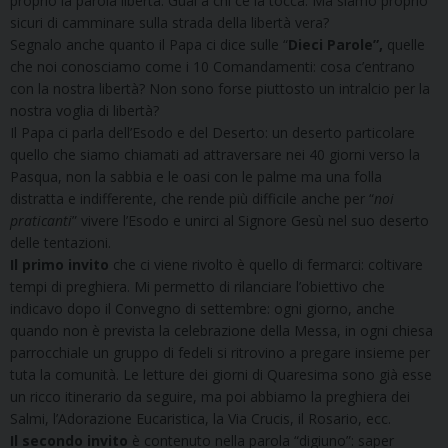
proprio la parola libertà. Guai a chi ce la tocca. Ma siamo proprio
sicuri di camminare sulla strada della libertà vera?
Segnalo anche quanto il Papa ci dice sulle “
Dieci Parole”,
quelle
che noi conosciamo come i 10 Comandamenti: cosa c’entrano
con la nostra libertà? Non sono forse piuttosto un intralcio per la
nostra voglia di libertà?
Il Papa ci parla dell’Esodo e del Deserto: un deserto particolare
quello che siamo chiamati ad attraversare nei 40 giorni verso la
Pasqua, non la sabbia e le oasi con le palme ma una folla
distratta e indifferente, che rende più difficile anche per “
noi
praticanti
” vivere l’Esodo e unirci al Signore Gesù nel suo deserto
delle tentazioni.
Il primo invito
che ci viene rivolto è quello di fermarci: coltivare
tempi di preghiera. Mi permetto di rilanciare l’obiettivo che
indicavo dopo il Convegno di settembre: ogni giorno, anche
quando non è prevista la celebrazione della Messa, in ogni chiesa
parrocchiale un gruppo di fedeli si ritrovino a pregare insieme per
tuta la comunità. Le letture dei giorni di Quaresima sono già esse
un ricco itinerario da seguire, ma poi abbiamo la preghiera dei
Salmi, l’Adorazione Eucaristica, la Via Crucis, il Rosario, ecc.
Il secondo invito
è contenuto nella parola “digiuno”: saper