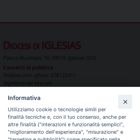
Diocesi di IGLESIAS
Piazza Municipio 10, 09016 Iglesias (SU)
Contatti al pubblico
Telefono (ore ufficio):
078122411
Segreteria del Vescovo:
segreteriavescovo.iglesias@gmail.com
Informativa
Uffici di Curia:
curia_iglesias@libero.it
Cancelleria (richiesta documenti):
Utilizziamo cookie o tecnologie simili per
canc.curia.iglesias@tiscali.it
finalità tecniche e, con il tuo consenso, anche per
Comunicazione & media (ufficio stampa):
altre finalità ("interazioni e funzionalità semplici",
ucs.iglesias@gmail.com
"miglioramento dell'esperienza", "misurazione" e
"targeting e pubblicità") come specificato nella