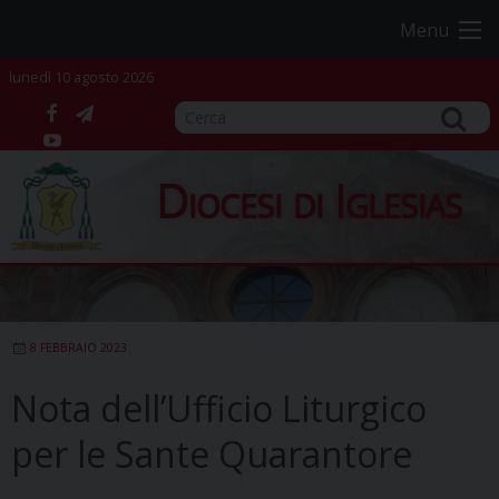
Skip
Menu
to
content
lunedì 10 agosto 2026
facebook
telegram
YouTube
Diocesi di Iglesias
8 FEBBRAIO 2023
Nota dell’Ufficio Liturgico
per le Sante Quarantore