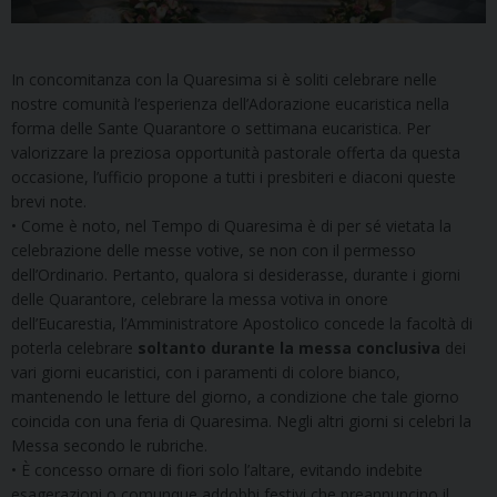
In concomitanza con la Quaresima si è soliti celebrare nelle
nostre comunità l’esperienza dell’Adorazione eucaristica nella
forma delle Sante Quarantore o settimana eucaristica. Per
valorizzare la preziosa opportunità pastorale offerta da questa
occasione, l’ufficio propone a tutti i presbiteri e diaconi queste
brevi note.
• Come è noto, nel Tempo di Quaresima è di per sé vietata la
celebrazione delle messe votive, se non con il permesso
dell’Ordinario. Pertanto, qualora si desiderasse, durante i giorni
delle Quarantore, celebrare la messa votiva in onore
dell’Eucarestia, l’Amministratore Apostolico concede la facoltà di
poterla celebrare
soltanto durante la messa conclusiva
dei
vari giorni eucaristici, con i paramenti di colore bianco,
mantenendo le letture del giorno, a condizione che tale giorno
coincida con una feria di Quaresima. Negli altri giorni si celebri la
Messa secondo le rubriche.
• È concesso ornare di fiori solo l’altare, evitando indebite
esagerazioni o comunque addobbi festivi che preannuncino il