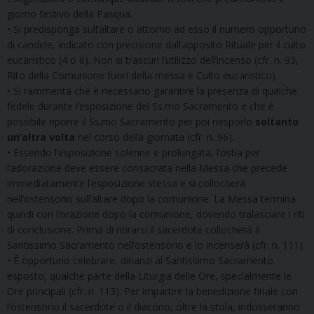
giorno festivo della Pasqua.
• Si predisponga sull’altare o attorno ad esso il numero opportuno
di candele, indicato con precisione dall’apposito Rituale per il culto
eucaristico (4 o 6). Non si trascuri l’utilizzo dell’incenso (cfr. n. 93,
Rito della Comunione fuori della messa e Culto eucaristico).
• Si rammenta che è necessario garantire la presenza di qualche
fedele durante l’esposizione del Ss.mo Sacramento e che è
possibile riporre il Ss.mo Sacramento per poi riesporlo
soltanto
un’altra volta
nel corso della giornata (cfr. n. 96).
• Essendo l’esposizione solenne e prolungata, l’ostia per
l’adorazione deve essere consacrata nella Messa che precede
immediatamente l’esposizione stessa e si collocherà
nell’ostensorio sull’altare dopo la comunione. La Messa termina
quindi con l’orazione dopo la comunione, dovendo tralasciare i riti
di conclusione. Prima di ritirarsi il sacerdote collocherà il
Santissimo Sacramento nell’ostensorio e lo incenserà (cfr. n. 111).
• È opportuno celebrare, dinanzi al Santissimo Sacramento
esposto, qualche parte della Liturgia delle Ore, specialmente le
Ore principali (cfr. n. 113). Per impartire la benedizione finale con
l’ostensorio il sacerdote o il diacono, oltre la stola, indosseranno