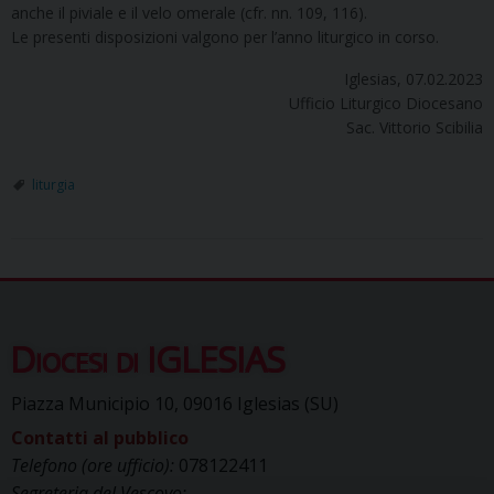
anche il piviale e il velo omerale (cfr. nn. 109, 116).
Le presenti disposizioni valgono per l’anno liturgico in corso.
Iglesias, 07.02.2023
Ufficio Liturgico Diocesano
Sac. Vittorio Scibilia
liturgia
Diocesi di IGLESIAS
Piazza Municipio 10, 09016 Iglesias (SU)
Contatti al pubblico
Telefono (ore ufficio):
078122411
Segreteria del Vescovo: