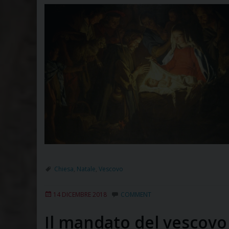
Chiesa
,
Natale
,
Vescovo
14 DICEMBRE 2018
COMMENT
Il mandato del vescovo 