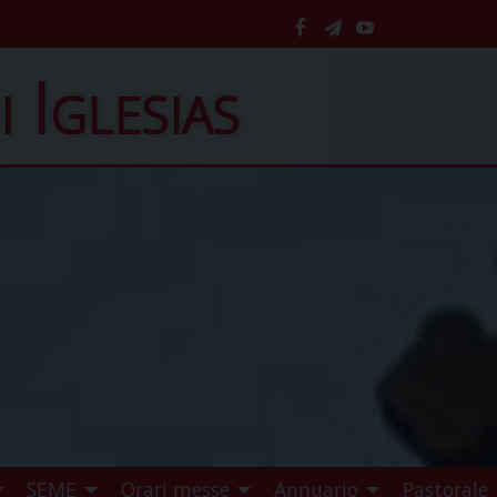
facebook
telegram
YouTube
i Iglesias
SEME
Orari messe
Annuario
Pastorale