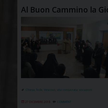
Al Buon Cammino la Gio
Chiesa
,
fede
,
Vescovo
,
vita consacrata
,
vocazioni
27 DICEMBRE 2018
COMMENT