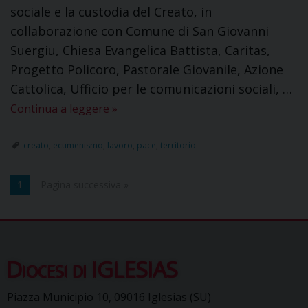
sociale e la custodia del Creato, in
collaborazione con Comune di San Giovanni
Suergiu, Chiesa Evangelica Battista, Caritas,
Progetto Policoro, Pastorale Giovanile, Azione
Cattolica, Ufficio per le comunicazioni sociali, …
Continua a leggere
»
creato
,
ecumenismo
,
lavoro
,
pace
,
territorio
1
Pagina successiva »
Diocesi di IGLESIAS
Piazza Municipio 10, 09016 Iglesias (SU)