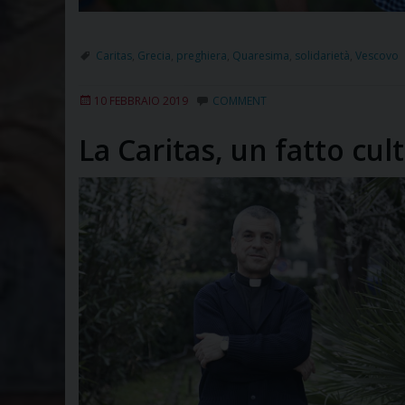
Caritas
,
Grecia
,
preghiera
,
Quaresima
,
solidarietà
,
Vescovo
10 FEBBRAIO 2019
COMMENT
La Caritas, un fatto cul