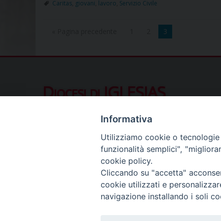
Caritas
,
giovani
,
lavoro
,
Servizio Civile
« Pagina precedente
1
2
3
Diocesi di IGLESIAS
Piazza Municipio 10, 09016 Iglesias (SU
Informativa
Contatti al pubblico
Utilizziamo cookie o tecnologie s
Telefono (ore ufficio):
078122411
funzionalità semplici", "miglior
Segreteria del Vescovo:
segreteriavescovo.iglesi
cookie policy.
Uffici di Curia:
curia_iglesias@libero.it
Cliccando su "accetta" acconsent
Cancelleria (richiesta documenti):
canc.curia.iglesia
cookie utilizzati e personalizza
Comunicazione & media (ufficio stampa):
ucs.igles
navigazione installando i soli co