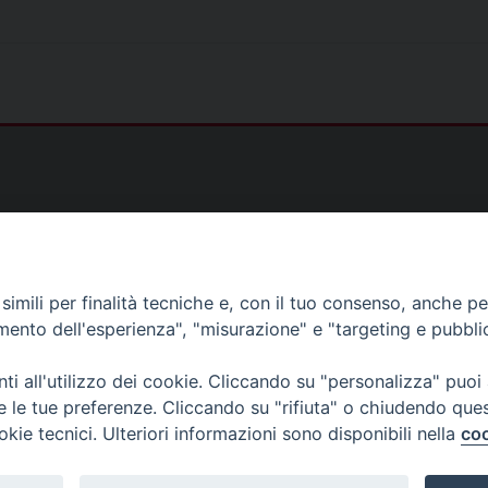
)
imili per finalità tecniche e, con il tuo consenso, anche per 
amento dell'esperienza", "misurazione" e "targeting e pubbli
as@gmail.com
i all'utilizzo dei cookie. Cliccando su "personalizza" puoi
s@tiscali.it
re le tue preferenze. Cliccando su "rifiuta" o chiudendo que
ias@gmail.com
okie tecnici. Ulteriori informazioni sono disponibili nella
coo