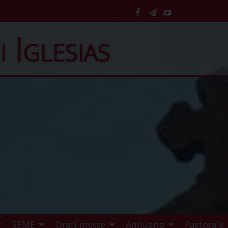
facebook
telegram
YouTube
i Iglesias
SEME
Orari messe
Annuario
Pastorale