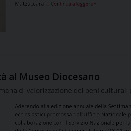
Matzaccara …
Continua a leggere
»
ità al Museo Diocesano
imana di valorizzazione dei beni culturali e
Aderendo alla edizione annuale della Settimana
ecclesiastici promossa dall’Ufficio Nazionale per
collaborazione con il Servizio Nazionale per la
della Conferenza Episcopale Italiana (13-21 ma