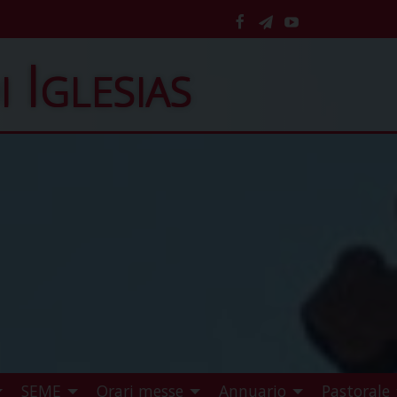
facebook
telegram
YouTube
i Iglesias
SEME
Orari messe
Annuario
Pastorale