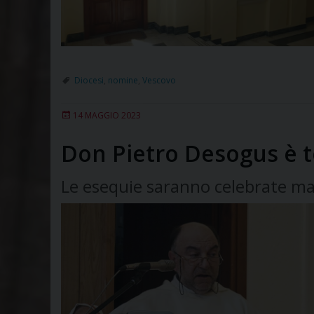
Diocesi
,
nomine
,
Vescovo
14 MAGGIO 2023
Don Pietro Desogus è t
Le esequie saranno celebrate mar