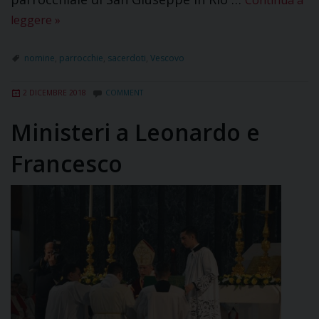
leggere
»
nomine
,
parrocchie
,
sacerdoti
,
Vescovo
2 DICEMBRE 2018
COMMENT
Ministeri a Leonardo e
Francesco