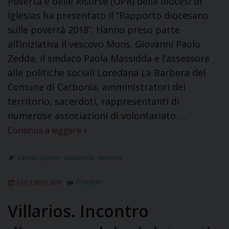
Povertà e delle Risorse (OPR) della diocesi di
Iglesias ha presentato il “Rapporto diocesano
sulle povertà 2018”. Hanno preso parte
all’iniziativa il vescovo Mons. Giovanni Paolo
Zedda, il sindaco Paola Massidda e l’assessore
alle politiche sociali Loredana La Barbera del
Comune di Carbonia, amministratori del
territorio, sacerdoti, rappresentanti di
numerose associazioni di volontariato …
Continua a leggere
»
Caritas
,
poveri
,
solidarietà
,
Vescovo
6 DICEMBRE 2018
COMMENT
Villarios. Incontro